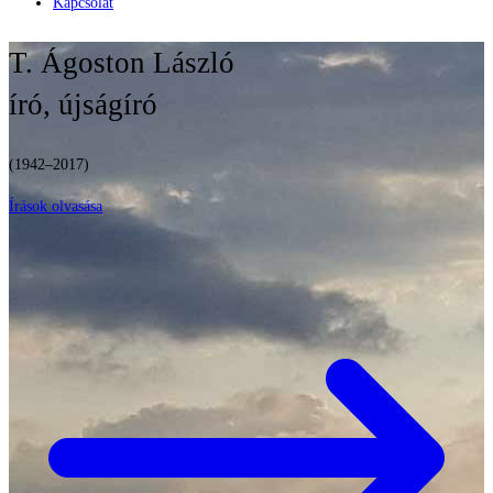
Kapcsolat
T. Ágoston László
író, újságíró
(1942–2017)
Írások olvasása