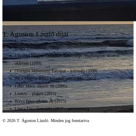
T. Ágoston László díjai
Krúdy Emlékérem (1989)
a Szabad Magyar Újságírók Szövetsége /Washington/ dicsérő
oklevele (1999)
Országos Milleniumi Pályázat – különdíj (2000)
Díj a Magyar Rádió irodalmi pályázatán (2002)
Fehér Mária alkotói díj (2005)
Lenkey – plakett (2013)
Bólya Péter alkotói díj (2015)
Litera-Túra életműdíj (2017 – posztumusz)
© 2026 T. Ágoston László. Minden jog fenntartva.