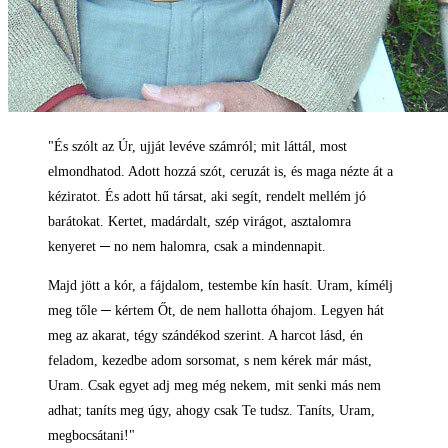
"És szólt az Úr, ujját levéve számról; mit láttál, most
elmondhatod. Adott hozzá szót, ceruzát is, és maga nézte át a
kéziratot. És adott hű társat, aki segít, rendelt mellém jó
barátokat. Kertet, madárdalt, szép virágot, asztalomra
kenyeret ─ no nem halomra, csak a mindennapit.
Majd jött a kór, a fájdalom, testembe kín hasít. Uram, kímélj
meg tőle ─ kértem Őt, de nem hallotta óhajom. Legyen hát
meg az akarat, tégy szándékod szerint. A harcot lásd, én
feladom, kezedbe adom sorsomat, s nem kérek már mást,
Uram. Csak egyet adj meg még nekem, mit senki más nem
adhat; taníts meg úgy, ahogy csak Te tudsz. Taníts, Uram,
megbocsátani!"