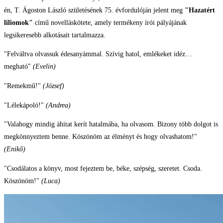
én, T. Ágoston László születésének 75. évfordulóján jelent meg
"Hazatért
liliomok"
című novelláskötete, amely termékeny írói pályájának
legsikeresebb alkotásait tartalmazza.
"Felváltva olvassuk édesanyámmal. Szívig hatol, emlékeket idéz…
megható"
(Evelin)
"Remekmű!"
(József)
"Lélekápoló!"
(Andrea)
"Valahogy mindig áhitat kerít hatalmába, ha olvasom. Bizony több dolgot is
megkönnyeztem benne. Köszönöm az élményt és hogy olvashatom!"
(Enikő)
"Csodálatos a könyv, most fejeztem be, béke, szépség, szeretet. Csoda.
Köszönöm!"
(Luca)